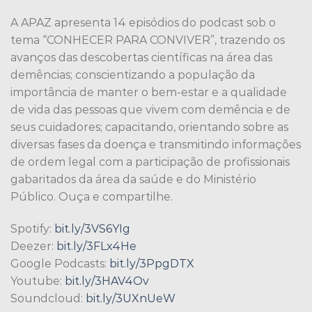
A APAZ apresenta 14 episódios do podcast sob o
tema “CONHECER PARA CONVIVER”, trazendo os
avanços das descobertas científicas na área das
demências; conscientizando a população da
importância de manter o bem-estar e a qualidade
de vida das pessoas que vivem com demência e de
seus cuidadores; capacitando, orientando sobre as
diversas fases da doença e transmitindo informações
de ordem legal com a participação de profissionais
gabaritados da área da saúde e do Ministério
Público. Ouça e compartilhe.
Spotify:
bit.ly/3VS6YIg
Deezer:
bit.ly/3FLx4He
Google Podcasts:
bit.ly/3PpgDTX
Youtube:
bit.ly/3HAV4Ov
Soundcloud:
bit.ly/3UXnUeW