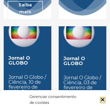
Saiba
mais
Jornal O
Jornal O
GLOBO
GLOBO
Jornal O Globo /
Jornal O Globo /
Ciência, 10 de
Ciência, 03 de
fevereiro de
fevereiro de
2012:
Droga é
2012:
Como o
esperança na
Alzheimer se
Gerenciar consentimento
cura do mal de
propaga
de cookies
Alzheimer