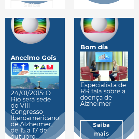
Saiba
mais
Bom dia
Ancelmo Gois
Especialista de
RR fala sobre a
24/01/2015: O
doença de
Rio será sede
Alzheimer
do VIII
Congresso
Iberoamericano
de Alzheimer,
Saiba
de 15 a 17 de
mais
outubro.